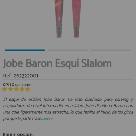
registro profesional
AFILIADOS
INFORMACION
910 60 71 03
Jobe Baron Esquí Slalom
HORARIO de TIENDA:
de 10:00 a 20:00 de Lunes a Viernes
Ref.: 262322001
Sábados de 10:00 a 14:00
910 51 49 87
Solo para
0
/5 |
0
opiniones |
Whatsapp
info@francobordo.com
El esquí de eslalon Jobe Baron ha sido diseñado para carving y
esquiadores de nivel intermedio en eslalon. Jobe diseñó el Baron con
una cola ligeramente más estrecha, lo que facilita el inicio de los giros
porque la parte trase...
leer+
Elegir opción: