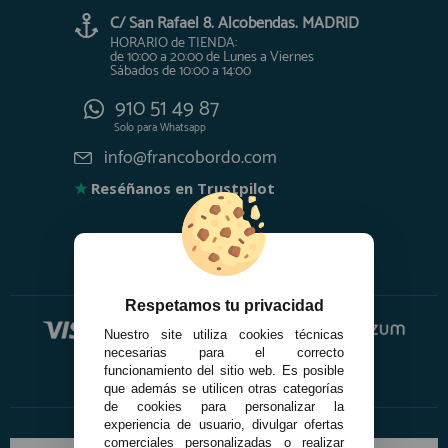
C/ San Rafael 8. Alcobendas. MADRID
HORARIO de TIENDA:
de 10:00 a 20:00 de Lunes a Viernes
Sábados de 10:00 a 14:00
910 51 49 87
Solo para
Whatsapp
info@francobordo.com
★
Reséñanos en Trustpilot
Respetamos tu privacidad
Nuestro site utiliza cookies técnicas
necesarias para el correcto
funcionamiento del sitio web. Es posible
que además se utilicen otras categorías
de cookies para personalizar la
experiencia de usuario, divulgar ofertas
comerciales personalizadas o realizar