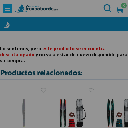
0
NOVEDADES
He comprado otras veces aquí
OFERTAS
Ya soy cliente
MARCAS
Acastillaje
Lo sentimos, pero
este producto se encuentra
descatalogado
y no va a estar de nuevo disponible para
Aforadores e Indicadores
su compra.
Agua a Bordo
Productos relacionados:
Recordarme
¿Olvidó su contraseña?
Cabuyeria
Compresores
Confort a Bordo
Deportes Nauticos
Electricidad
Quiero registrarme
Electronica
Nuevo cliente
Embarcaciones