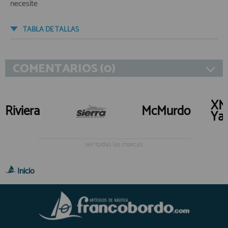
necesite
TABLA DE TALLAS
COMENTARIOS (0)
XM
Riviera
McMurdo
Yac
ver todas las marcas
Inicio