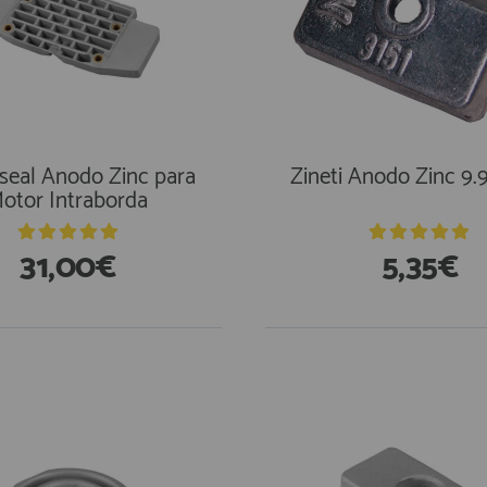
seal Anodo Zinc para
Zineti Anodo Zinc 9.
otor Intraborda
31,00€
5,35€
En Existencias