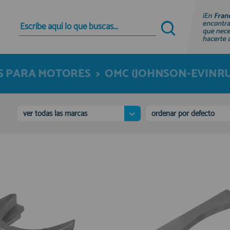
Quiero registrarme
Nuevo cliente
 PARA MOTORES
>
OMC (JOHNSON-EVINR
Al crear una cuenta en francobordo.com podrás
realizar tus compras rápidamente en nuestra
tienda virtual, revisar el estado de tus pedidos y
consultar tus operaciones anteriores.
ver todas las marcas
ordenar por defecto
¡Adelante! Te estabamos esperando.
registro cliente