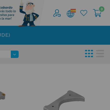
0
Acceder al
Área profesionales
UDE)
Regístrate y aprovecha los descuentos y
ventajas de ser Profesional de la Náutica
Únete ya a los mas de de 500 Profesionales de
la Náutica
registro profesional