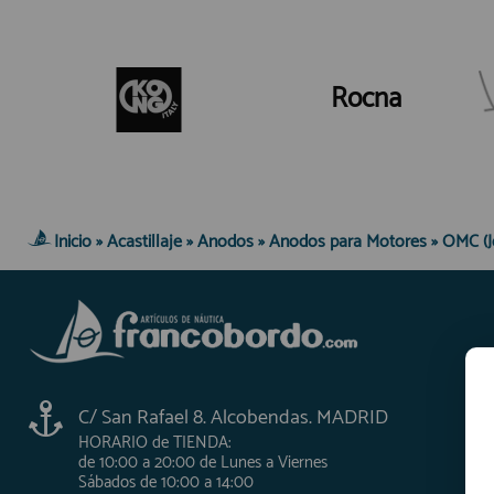
Rocna
Inicio
»
Acastillaje
»
Anodos
»
Anodos para Motores
»
OMC (J
C/ San Rafael 8. Alcobendas. MADRID
HORARIO de TIENDA:
de 10:00 a 20:00 de Lunes a Viernes
Sábados de 10:00 a 14:00