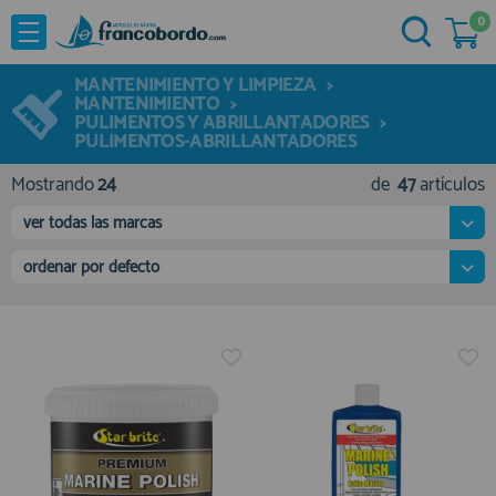
0
NOVEDADES
He comprado otras veces aquí
MANTENIMIENTO Y LIMPIEZA
>
OFERTAS
MANTENIMIENTO
Ya soy cliente
>
PULIMENTOS Y ABRILLANTADORES
>
MARCAS
PULIMENTOS-ABRILLANTADORES
Mostrando
24
de
47
artículos
Acastillaje
Aforadores e Indicadores
ver todas las marcas
Agua a Bordo
ordenar por defecto
Recordarme
¿Olvidó su contraseña?
Cabuyeria
Compresores
Confort a Bordo
Deportes Nauticos
Electricidad
Quiero registrarme
Electronica
Nuevo cliente
Embarcaciones