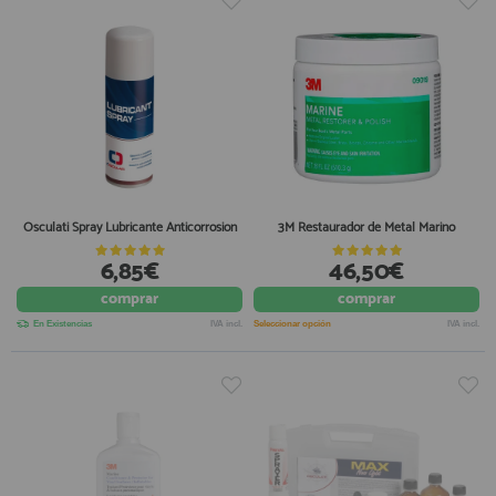
Osculati Spray Lubricante Anticorrosion
3M Restaurador de Metal Marino
6,85€
46,50€
comprar
comprar
En Existencias
IVA incl.
Seleccionar opción
IVA incl.