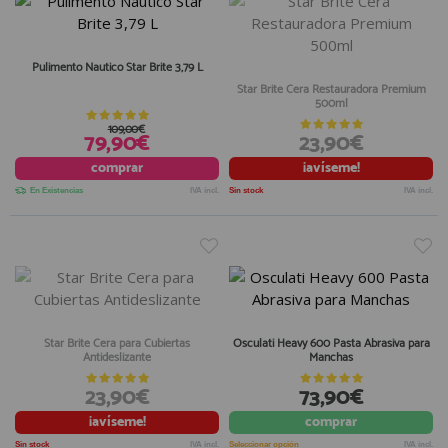
Pulimento Nautico Star Brite 3,79 L
Star Brite Cera Restauradora Premium
500ml
109,00€
79,90€
23,90€
comprar
¡avíseme!
En Existencias
IVA incl.
Sin stock
IVA incl.
Star Brite Cera para Cubiertas
Osculati Heavy 600 Pasta Abrasiva para
Antideslizante
Manchas
23,90€
73,90€
¡avíseme!
comprar
Sin stock
IVA incl.
Seleccionar opción
IVA incl.