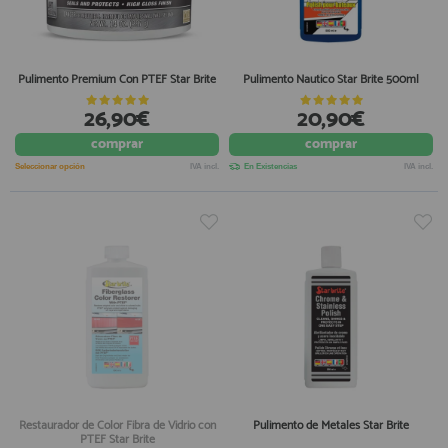
Equipo Personal
Al crear una cuenta en francobordo.com podrás realizar tus
Fondeo y Amarre
compras rápidamente en nuestra tienda virtual, revisar el estado de
tus pedidos y consultar tus operaciones anteriores.
Fundas, Lonas y Toldos
Pulimento Premium Con PTEF Star Brite
Pulimento Nautico Star Brite 500ml
Kayaks
26,90€
20,90€
¡Adelante! Te estabamos esperando.
Libros
comprar
comprar
registro cliente
Mantenimiento y Limpieza
Seleccionar opción
IVA incl.
En Existencias
IVA incl.
Motonautica
Motores
Navegacion
Acceder al
Neveras y Termos
Área profesionales
Seguridad
Vela y Maniobra
Regístrate y aprovecha los descuentos y ventajas de ser
Profesional de la Náutica
Pesca
Tiempo Libre
Únete ya a los mas de de 500 Profesionales de la Náutica
Restaurador de Color Fibra de Vidrio con
Pulimento de Metales Star Brite
Submarinismo
PTEF Star Brite