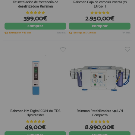
Kit instalación de fontanería de
Rainman Caja de ósmosis inversa 70
desalinizadora Rainman
Litros/H
399,00€
2.950,00€
comprar
comprar
Entrega en 7-10 días
IVA incl.
Entrega en 7-10 días
IVA incl.
Rainman HM Digital COM-80 TDS
Rainman Potabilizadora 140L/H
Hydrotester
Compacta
49,00€
8.990,00€
comprar
comprar