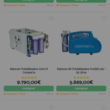
Entrega en 7-10 días
IVA incl.
Entrega en 7-10 días
IVA incl.
Rainman Potabilizadora 100L/H
Rainman Kit Potabilizadora Portátil 24V -
Compacta
55 Litros
9.790,00€
5.869,00€
comprar
comprar
Entrega en 7-10 días
IVA incl.
Entrega en 7-10 días
IVA incl.