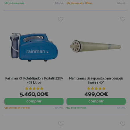
En Existencias
IVA incl.
Entrega en 7-10 días
IVA incl.
Rainman Kit Potabilizadora Portátil 220V
Membranas de repuesto para ósmosis
- 75 Litros
inversa 40"
5.460,00€
499,00€
comprar
comprar
Entrega en 7-10 días
IVA incl.
En Existencias
IVA incl.