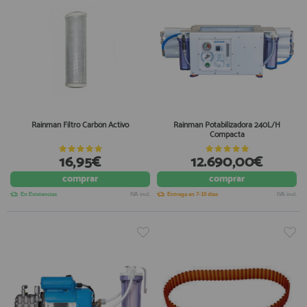
Rainman Filtro Carbón Activo
Rainman Potabilizadora 240L/H
Compacta
16,95€
12.690,00€
comprar
comprar
En Existencias
IVA incl.
Entrega en 7-10 días
IVA incl.