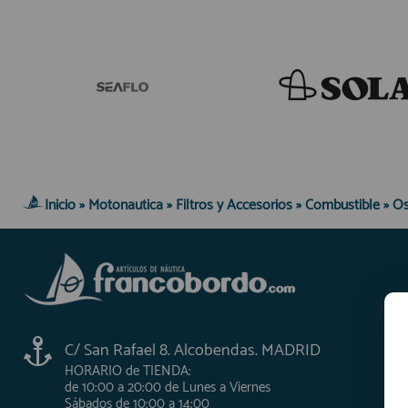
Inicio
»
Motonautica
»
Filtros y Accesorios
»
Combustible
»
Os
C/ San Rafael 8. Alcobendas. MADRID
HORARIO de TIENDA:
de 10:00 a 20:00 de Lunes a Viernes
Sábados de 10:00 a 14:00