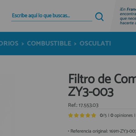
Quiero registrarme
Nuevo cliente
SORIOS
>
COMBUSTIBLE
>
OSCULATI
Al crear una cuenta en francobordo.com podrás
realizar tus compras rápidamente en nuestra
tienda virtual, revisar el estado de tus pedidos y
consultar tus operaciones anteriores.
Filtro de Co
¡Adelante! Te estabamos esperando.
ZY3-003
registro cliente
Ref.: 17.553.03
0
/5 |
0
opiniones 
• Referencia original: 16911-ZY3-0