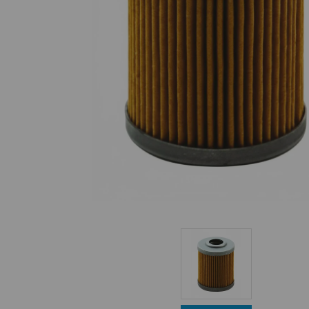
Equipo Personal
Fondeo y Amarre
Fundas, Lonas y Toldos
Kayaks
Libros
Mantenimiento y Limpieza
Motonautica
Motores
Navegacion
Neveras y Termos
Seguridad
Vela y Maniobra
Pesca
Tiempo Libre
Submarinismo