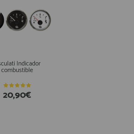
Osculati Yamaha Filtr
Gasolina
culati Indicador
combustible
20,90€
10,10€