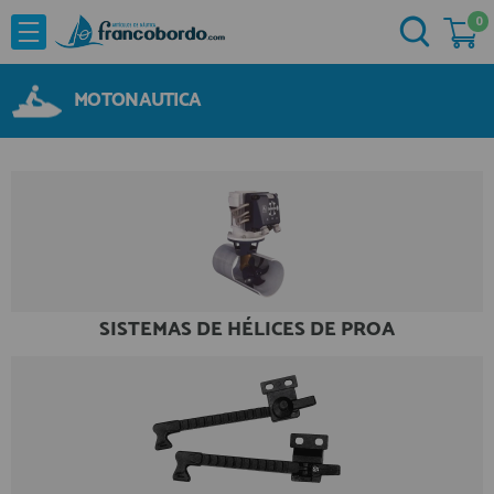
0
NOVEDADES
He comprado otras veces aquí
OFERTAS
MOTONAUTICA
Ya soy cliente
MARCAS
Acastillaje
Aforadores e Indicadores
Agua a Bordo
Recordarme
¿Olvidó su contraseña?
Cabuyeria
Compresores
SISTEMAS DE HÉLICES DE PROA
Confort a Bordo
Deportes Nauticos
Electricidad
Quiero registrarme
Electronica
Nuevo cliente
Embarcaciones