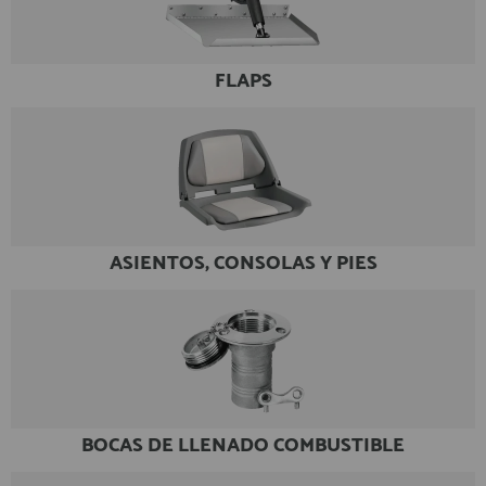
registro profesional
AFILIADOS
FLAPS
INFORMACION
910 60 71 03
HORARIO de TIENDA:
de 10:00 a 20:00 de Lunes a Viernes
ASIENTOS, CONSOLAS Y PIES
Sábados de 10:00 a 14:00
910 51 49 87
Solo para
Whatsapp
info@francobordo.com
BOCAS DE LLENADO COMBUSTIBLE