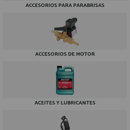
ACCESORIOS PARA PARABRISAS
Equipo Personal
Al crear una cuenta en francobordo.com podrás realizar tus
Fondeo y Amarre
compras rápidamente en nuestra tienda virtual, revisar el estado de
tus pedidos y consultar tus operaciones anteriores.
Fundas, Lonas y Toldos
Kayaks
¡Adelante! Te estabamos esperando.
Libros
registro cliente
Mantenimiento y Limpieza
ACCESORIOS DE MOTOR
Motonautica
Motores
Navegacion
Acceder al
Neveras y Termos
Área profesionales
Seguridad
Vela y Maniobra
ACEITES Y LUBRICANTES
Regístrate y aprovecha los descuentos y ventajas de ser
Profesional de la Náutica
Pesca
Tiempo Libre
Únete ya a los mas de de 500 Profesionales de la Náutica
Submarinismo