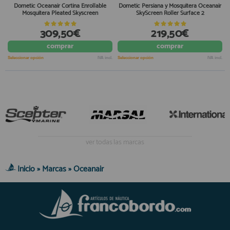
Dometic Oceanair Cortina Enrollable
Dometic Persiana y Mosquitera Oceanair
Mosquitera Pleated Skyscreen
SkyScreen Roller Surface 2
309,50€
219,50€
comprar
comprar
Seleccionar opción
IVA incl.
Seleccionar opción
IVA incl.
ver todas las marcas
Inicio
»
Marcas
»
Oceanair