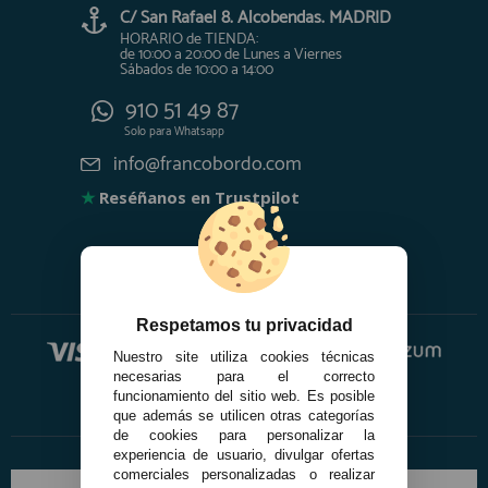
C/ San Rafael 8. Alcobendas. MADRID
HORARIO de TIENDA:
de 10:00 a 20:00 de Lunes a Viernes
Sábados de 10:00 a 14:00
910 51 49 87
Solo para
Whatsapp
info@francobordo.com
★
Reséñanos en Trustpilot
Respetamos tu privacidad
Nuestro site utiliza cookies técnicas
necesarias para el correcto
funcionamiento del sitio web. Es posible
que además se utilicen otras categorías
de cookies para personalizar la
experiencia de usuario, divulgar ofertas
comerciales personalizadas o realizar