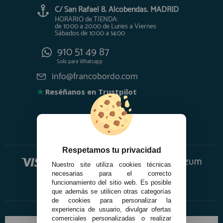
C/ San Rafael 8. Alcobendas. MADRID
HORARIO de TIENDA:
de 10:00 a 20:00 de Lunes a Viernes
Sábados de 10:00 a 14:00
910 51 49 87
Solo para
Whatsapp
info@francobordo.com
★
Reséñanos en Trustpilot
Respetamos tu privacidad
Nuestro site utiliza cookies técnicas
necesarias para el correcto
funcionamiento del sitio web. Es posible
que además se utilicen otras categorías
de cookies para personalizar la
experiencia de usuario, divulgar ofertas
comerciales personalizadas o realizar