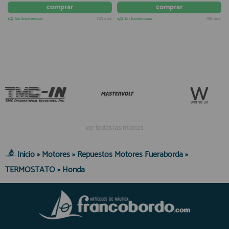
comprar
comprar
En Existencias
IVA incl.
En Existencias
IVA incl.
ver todas las marcas
Inicio
»
Motores
»
Repuestos Motores Fueraborda
»
TERMOSTATO
»
Honda