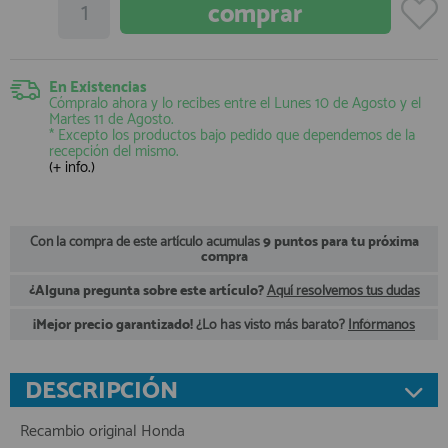
registro profesional
AFILIADOS
En Existencias
Cómpralo ahora y lo recibes entre el
Lunes 10 de Agosto
y el
INFORMACION
Martes 11 de Agosto
.
* Excepto los productos bajo pedido que dependemos de la
recepción del mismo.
(+ info.)
910 60 71 03
HORARIO de TIENDA:
de 10:00 a 20:00 de Lunes a Viernes
Con la compra de este artículo acumulas
9 puntos para tu próxima
Sábados de 10:00 a 14:00
compra
910 51 49 87
Solo para
Whatsapp
¿Alguna pregunta sobre este artículo?
Aquí resolvemos tus dudas
info@francobordo.com
¡Mejor precio garantizado!
¿Lo has visto más barato?
Infórmanos
DESCRIPCIÓN
Recambio original Honda