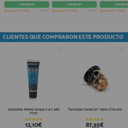
comprar
comprar
compra
Entrega en 7-10 días
IVA incl.
Entrega en 7-10 días
IVA incl.
Entrega en 7-10 días
CLIENTES QUE COMPRARON ESTE PRODUCTO
Quicksilver Marine Grease 2-4-C with
Termostat Honda 50º 19300-ZY6-003
PTFE
12,10€
87,35€