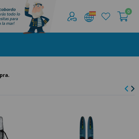
0
Acceder al
Área profesionales
Regístrate y aprovecha los descuentos y
ventajas de ser Profesional de la Náutica
Únete ya a los mas de de 500 Profesionales de
la Náutica
pra.
registro profesional