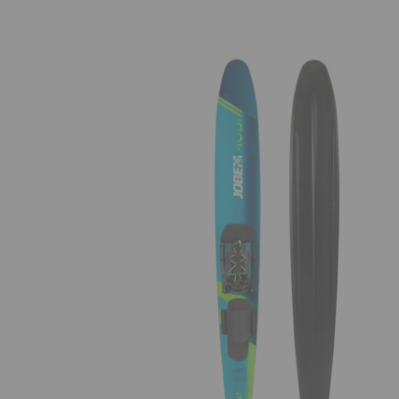
AFILIADOS
INFORMACION
910 60 71 03
HORARIO de TIENDA:
de 10:00 a 20:00 de Lunes a Viernes
Sábados de 10:00 a 14:00
910 51 49 87
Solo para
Whatsapp
info@francobordo.com