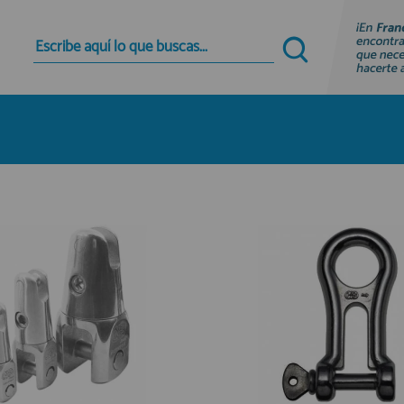
Quiero registrarme
Nuevo cliente
Al crear una cuenta en francobordo.com podrás
realizar tus compras rápidamente en nuestra
tienda virtual, revisar el estado de tus pedidos y
consultar tus operaciones anteriores.
¡Adelante! Te estabamos esperando.
registro cliente