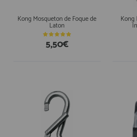
AFILIADOS
Kong Mosqueton de Foque de
Kong 
Laton
I
INFORMACION
5,50€
910 60 71 03
HORARIO de TIENDA:
de 10:00 a 20:00 de Lunes a Viernes
Sábados de 10:00 a 14:00
910 51 49 87
Solo para
Whatsapp
info@francobordo.com