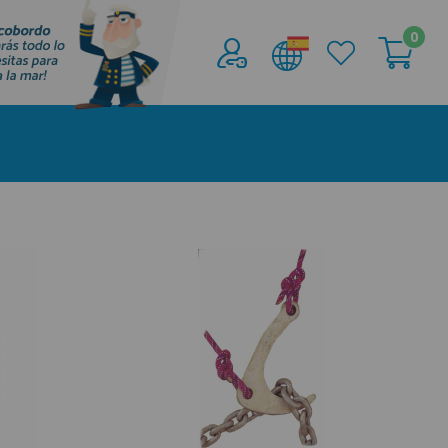
0
Acceder al
Área profesionales
Regístrate y aprovecha los descuentos y
ventajas de ser Profesional de la Náutica
Únete ya a los mas de de 500 Profesionales de
la Náutica
registro profesional