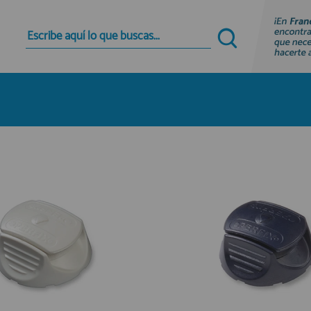
Quiero registrarme
Nuevo cliente
Al crear una cuenta en francobordo.com podrás
realizar tus compras rápidamente en nuestra
tienda virtual, revisar el estado de tus pedidos y
consultar tus operaciones anteriores.
¡Adelante! Te estabamos esperando.
registro cliente