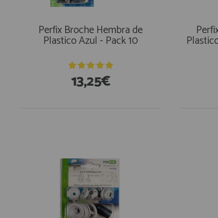
AFILIADOS
Perfix Broche Hembra de
Perf
Plastico Azul - Pack 10
Plastic
INFORMACION
13,25€
910 60 71 03
HORARIO de TIENDA:
de 10:00 a 20:00 de Lunes a Viernes
Sábados de 10:00 a 14:00
En Existencias
En Exi
910 51 49 87
Solo para
Whatsapp
info@francobordo.com