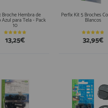
ix Broche Hembra de
Perfix Kit 5 Broches C
o Azul para Tela - Pack
Blancos
10
13,25€
32,95€
stencias
En Existencias