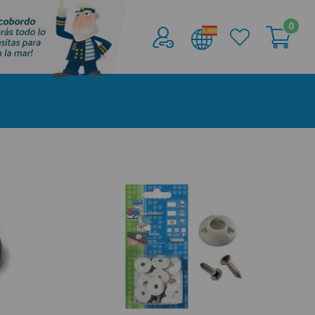
0
Acceder al
Área profesionales
Regístrate y aprovecha los descuentos y
ventajas de ser Profesional de la Náutica
Únete ya a los mas de de 500 Profesionales de
la Náutica
registro profesional