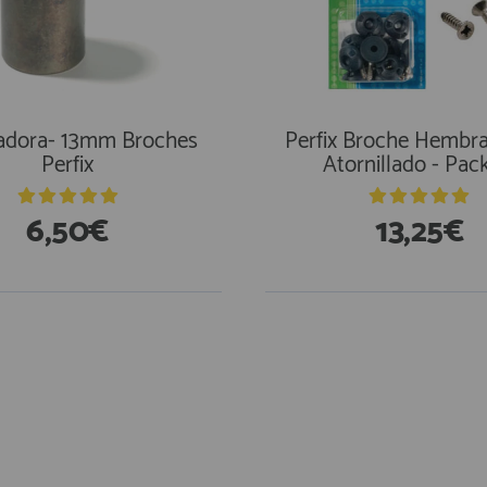
adora- 13mm Broches
Perfix Broche Hembr
Perfix
Atornillado - Pac
6,50€
13,25€
En Existencias