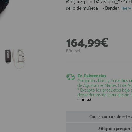
Ø 117 x 44 cm | Ø 46" x 17,3" • 
sello de muñeca - Bander...
leer+
164,99€
IVA Incl.
En Existencias
Cómpralo ahora y lo recibes e
de Agosto
y el
Martes 11 de A
* Excepto los productos bajo
dependemos de la recepción 
(+ info.)
Con la compra de este 
¿Alguna pregunta