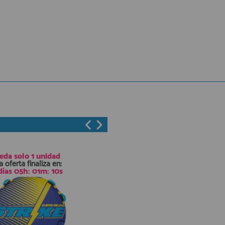
eda solo
1 unidad
a oferta finaliza en:
días
05
h:
01
m:
09
s