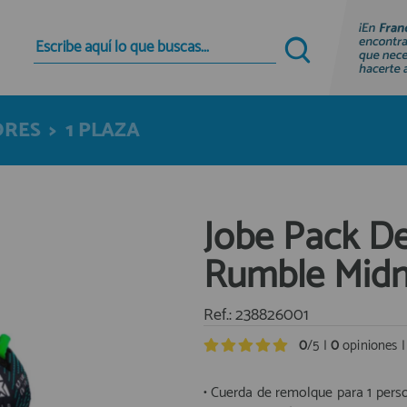
Quiero registrarme
Nuevo cliente
ORES
>
1 PLAZA
Al crear una cuenta en francobordo.com podrás
realizar tus compras rápidamente en nuestra
tienda virtual, revisar el estado de tus pedidos y
consultar tus operaciones anteriores.
Jobe Pack De
¡Adelante! Te estabamos esperando.
Rumble Midni
registro cliente
Ref.: 238826001
0
/5 |
0
opiniones 
• Cuerda de remolque para 1 perso