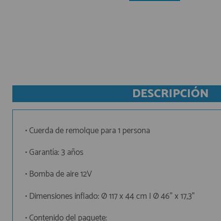
AFILIADOS
INFORMACION
DESCRIPCIÓN
910 60 71 03
HORARIO de TIENDA:
de 10:00 a 20:00 de Lunes a Viernes
Sábados de 10:00 a 14:00
• Cuerda de remolque para 1 persona
910 51 49 87
Solo para
Whatsapp
• Garantía: 3 años
info@francobordo.com
• Bomba de aire 12V
• Dimensiones inflado: Ø 117 x 44 cm | Ø 46" x 17,3"
• Contenido del paquete: