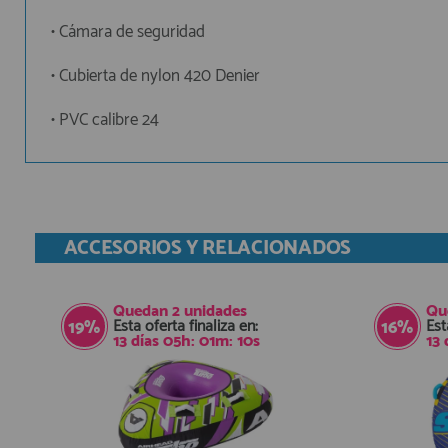
• Cámara de seguridad
• Cubierta de nylon 420 Denier
• PVC calibre 24
ACCESORIOS Y RELACIONADOS
Quedan
2
unidades
Qu
Esta oferta finaliza en:
Est
19%
16%
13
días
05
h:
01
m:
09
s
13