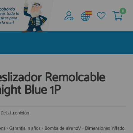
0
Acceder al
Área profesionales
Regístrate y aprovecha los descuentos y
ventajas de ser Profesional de la Náutica
Únete ya a los mas de de 500 Profesionales de
la Náutica
slizador Remolcable
ght Blue 1P
registro profesional
|
Deja tu opinión
na • Garantía: 3 años • Bomba de aire 12V • Dimensiones inflado: