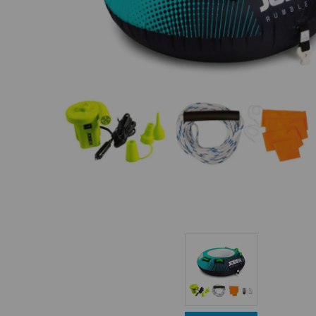
Equipo Personal
Fondeo y Amarre
Fundas, Lonas y Toldos
Kayaks
Libros
Mantenimiento y Limpieza
Motonautica
Motores
Navegacion
Neveras y Termos
Seguridad
Vela y Maniobra
Pesca
Tiempo Libre
Submarinismo