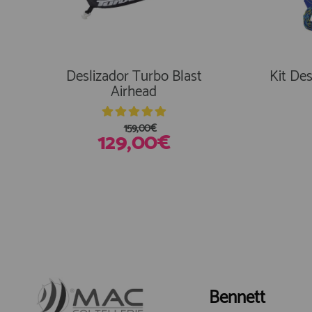
Deslizador Turbo Blast
Kit Des
Airhead
159,00€
129,00€
En Existencias
En E
Bennett