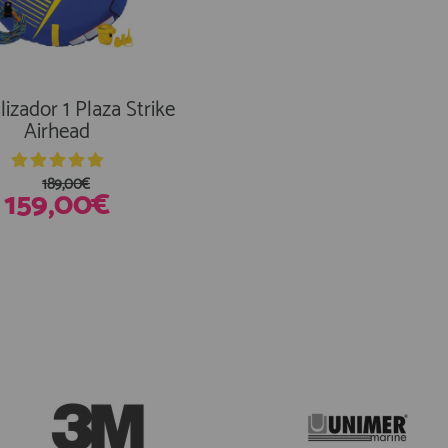
lizador 1 Plaza Strike
Jobe Rumble Desliza
Airhead
Remolcable Morado
189,00€
159,00€
89,99€
xistencias
En Existencias