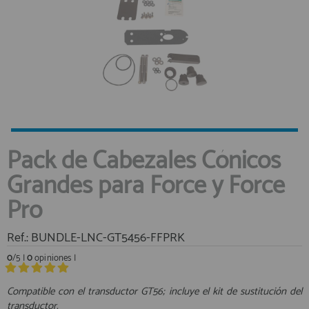
registro profesional
AFILIADOS
INFORMACION
910 60 71 03
Pack de Cabezales Cónicos
HORARIO de TIENDA:
de 10:00 a 20:00 de Lunes a Viernes
Sábados de 10:00 a 14:00
Grandes para Force y Force
910 51 49 87
Solo para
Pro
Whatsapp
info@francobordo.com
Ref.: BUNDLE-LNC-GT5456-FFPRK
0
/5 |
0
opiniones |
Compatible con el transductor GT56; incluye el kit de sustitución del
transductor.