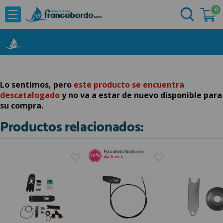
0
NOVEDADES
He comprado otras veces aquí
OFERTAS
Ya soy cliente
MARCAS
Acastillaje
Lo sentimos, pero
este producto se encuentra
descatalogado
y no va a estar de nuevo disponible para
Aforadores e Indicadores
su compra.
Agua a Bordo
Productos relacionados:
Recordarme
¿Olvidó su contraseña?
Cabuyeria
Compresores
Esta oferta finaliza en:
10%
Confort a Bordo
día
h:
m:
s
Deportes Nauticos
Electricidad
Quiero registrarme
Electronica
Nuevo cliente
Embarcaciones