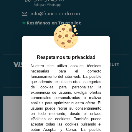
Solo para
Whatsapp
info@francobordo.com
★
Reséñanos en Trustpilot
Respetamos tu privacidad
Nuestro site utiliza cookies técnicas
necesarias para el correcto
funcionamiento del sitio web. Es posible
que además se utilicen otras categorías
de cookies para personalizar la
experiencia de usuario, divulgar ofertas
comerciales personalizadas o realizar
análisis para optimizar nuestra oferta. El
usuario puede retirar su consentimiento
en todo momento, desde el enlace
«Política de cookies». También puede
aceptar todas las cookies pulsando el
botón Aceptar y Cerrar. Es posible