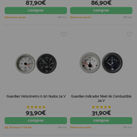
87,90€
86,90€
comprar
comprar
Seleccionar opción
IVA incl.
Seleccionar opción
IVA incl.
Guardian Velocimetro 0-30 Nudos 24 V
Guardian Indicador Nivel de Combustible
24 V
93,90€
31,90€
comprar
comprar
Entrega en 7-10 días
IVA incl.
Seleccionar opción
IVA incl.