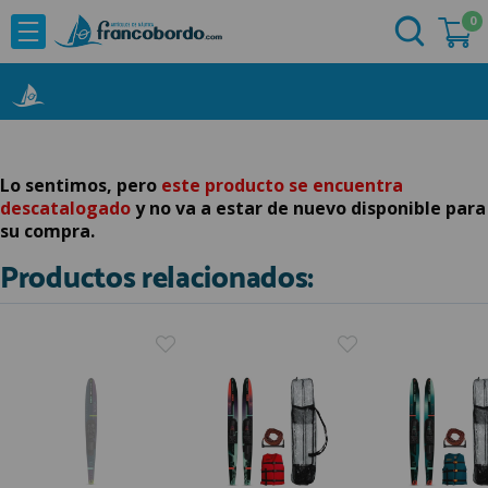
0
NOVEDADES
He comprado otras veces aquí
OFERTAS
Ya soy cliente
MARCAS
Acastillaje
Lo sentimos, pero
este producto se encuentra
descatalogado
y no va a estar de nuevo disponible para
Aforadores e Indicadores
su compra.
Agua a Bordo
Productos relacionados:
Recordarme
¿Olvidó su contraseña?
Cabuyeria
Compresores
Confort a Bordo
Deportes Nauticos
Electricidad
Quiero registrarme
Electronica
Nuevo cliente
Embarcaciones