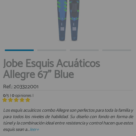
registro profesional
AFILIADOS
INFORMACION
910 60 71 03
Jobe Esquis Acuáticos
HORARIO de TIENDA:
Allegre 67" Blue
de 10:00 a 20:00 de Lunes a Viernes
Sábados de 10:00 a 14:00
910 51 49 87
Solo para
Ref.: 203322001
Whatsapp
0
/5 |
0
opiniones |
info@francobordo.com
Los esquís acuáticos combo Allegre son perfectos para toda la familia y
para todos los niveles de habilidad. Su diseño con fondo en forma de
túnel y la combinación ideal entre resistencia y control hacen que estos
esquís sean a...
leer+