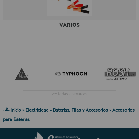
registro profesional
AFILIADOS
VARIOS
INFORMACION
910 60 71 03
HORARIO de TIENDA:
de 10:00 a 20:00 de Lunes a Viernes
Sábados de 10:00 a 14:00
910 51 49 87
Solo para
Whatsapp
ver todas las marcas
info@francobordo.com
Inicio
»
Electricidad
»
Baterias, Pilas y Accesorios
»
Accesorios
para Baterias