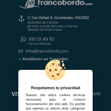
C/ San Rafael 8. Alcobendas. MADRID
HORARIO de TIENDA:
de 10:00 a 20:00 de Lunes a Viernes
Sábados de 10:00 a 14:00
910 51 49 87
Solo para
Whatsapp
info@francobordo.com
★
Reséñanos en Trustpilot
Respetamos tu privacidad
Nuestro site utiliza cookies técnicas
necesarias para el correcto
funcionamiento del sitio web. Es posible
que además se utilicen otras categorías