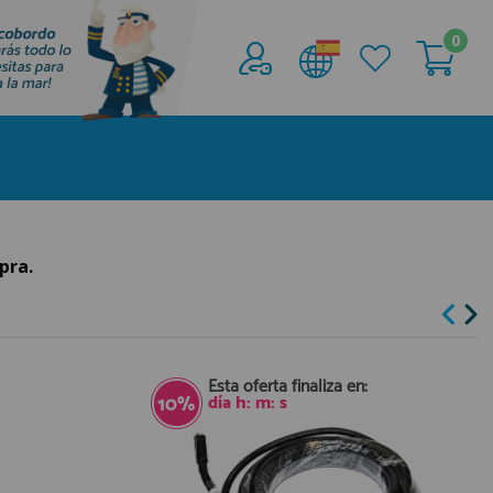
0
Acceder al
Área profesionales
Regístrate y aprovecha los descuentos y
ventajas de ser Profesional de la Náutica
Únete ya a los mas de de 500 Profesionales de
la Náutica
pra.
registro profesional
Esta oferta finaliza en:
día
h:
m:
s
10%