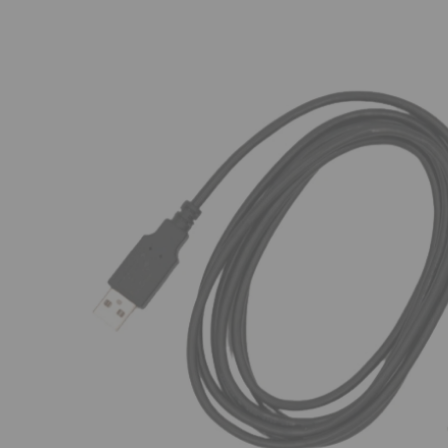
AFILIADOS
INFORMACION
910 60 71 03
HORARIO de TIENDA:
de 10:00 a 20:00 de Lunes a Viernes
Sábados de 10:00 a 14:00
910 51 49 87
Solo para
Whatsapp
info@francobordo.com