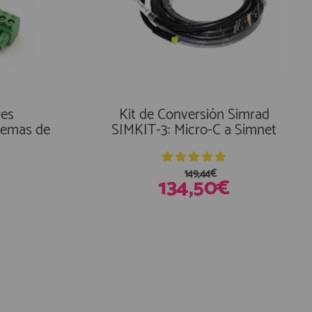
res
Kit de Conversión Simrad
temas de
SIMKIT-3: Micro-C a Simnet
149,44€
134,50€