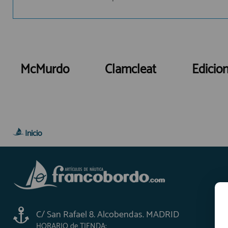
McMurdo
Clamcleat
Edicio
Inicio
C/ San Rafael 8. Alcobendas. MADRID
HORARIO de TIENDA: