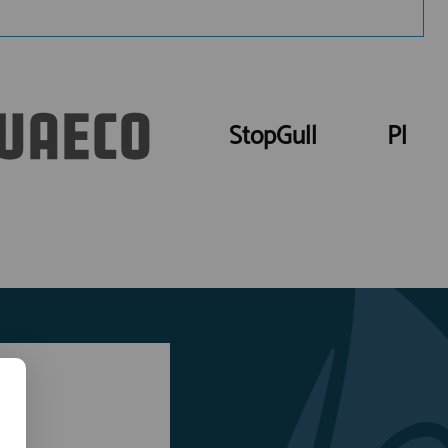
StopGull
Plano