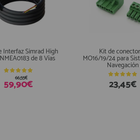
e Interfaz Simrad High
Kit de conecto
NMEA0183 de 8 Vías
MO16/19/24 para Sis
Navegación
66,55€
59,90€
23,45€